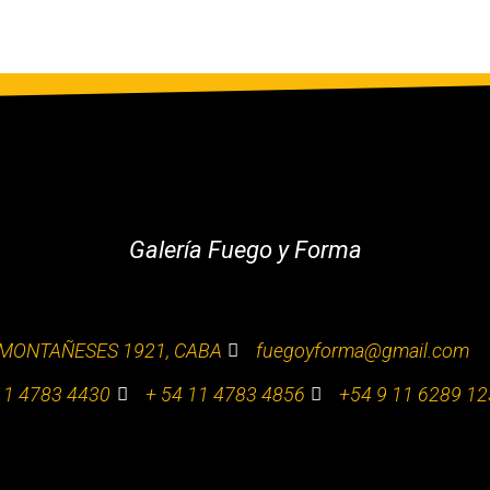
Galería Fuego y Forma
MONTAÑESES 1921, CABA
fuegoyforma@gmail.com
11 4783 4430
+ 54 11 4783 4856
+54 9 11 6289 1