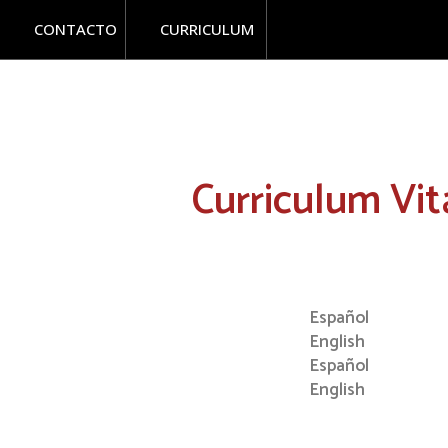
Ir
CONTACTO
CURRICULUM
al
contenido
Curriculum Vit
Español
English
Español
English